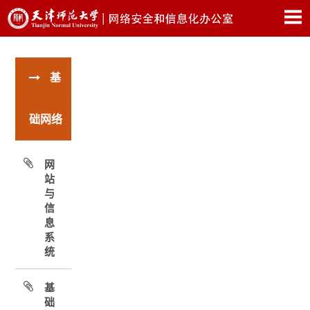
基
础网络
网
站
与
信
息
系
统
基
础