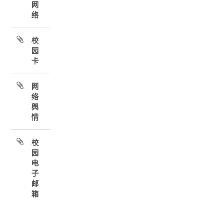
网
络
校
园
卡
网
络
舆
情
校
园
电
子
邮
箱